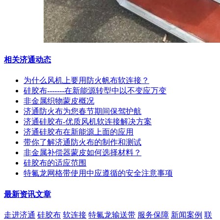
相关济通动态
为什么风机上要用防火帆布软连接？
硅胶布-------在新能源转型中以不变应万变
非金属织物蒙皮概况
济通防火布为您春节期间保驾护航
济通硅胶布-优质风机软连接解决方案
济通硅胶布在新能源上面的应用
带你了解济通防火布的制作和测试
非金属补偿器蒙皮如何选择材料？
硅胶布的适应范围
特氟龙网格带使用中应遵循的安全注意事项
最新资讯文章
走进济通
硅胶布
软连接
特氟龙输送带
服务保障
新闻案例
联