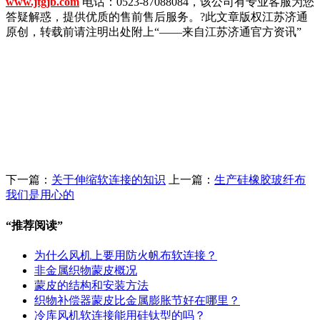
www.jtgjb.com
电话：0523-87088084，该公司有专业客服为您
答疑解惑，提供优质的售前售后服务。?此文章版权江苏济通
原创，转载前请注明出处附上“——来自江苏济通官方资讯”
下一篇：
关于伸缩软连接的知识
上一篇：
生产硅橡胶玻纤布
我们是用心的
“
推荐阅读
”
为什么风机上要用防火帆布软连接？
非金属织物蒙皮概况
蒙皮的结构和安装方法
织物补偿器蒙皮比金属膨胀节好在哪里？
冷库风机软连接能用硅钛型的吗？