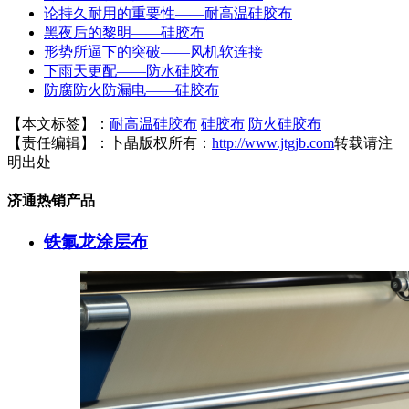
论持久耐用的重要性——耐高温硅胶布
黑夜后的黎明——硅胶布
形势所逼下的突破——风机软连接
下雨天更配——防水硅胶布
防腐防火防漏电——硅胶布
【本文标签】：
耐高温硅胶布
硅胶布
防火硅胶布
【责任编辑】：
卜晶
版权所有：
http://www.jtgjb.com
转载请注
明出处
济通热销产品
铁氟龙涂层布