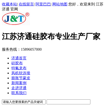
收藏本站
|
在线留言
|
阿里巴巴
|
网站地图
您好，欢迎来到 江苏
济通 官网
江苏济通
硅胶布专业生产厂家
服务热线：
15896057000
济通首页
硅胶布
特氟龙布
风机软连接
膨胀节蒙皮
新闻案例
走进济通
联系我们