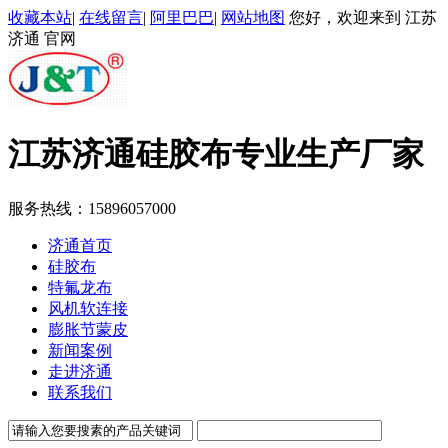
收藏本站
|
在线留言
|
阿里巴巴
|
网站地图
您好，欢迎来到 江苏
济通 官网
江苏济通
硅胶布专业生产厂家
服务热线：
15896057000
济通首页
硅胶布
特氟龙布
风机软连接
膨胀节蒙皮
新闻案例
走进济通
联系我们