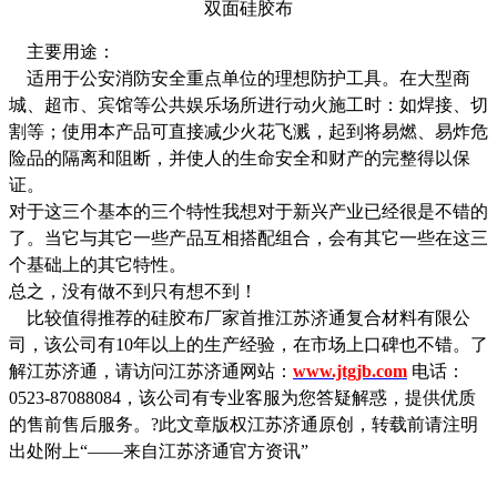
双面硅胶布
主要用途：
适用于公安消防安全重点单位的理想防护工具。在大型商
城、超市、宾馆等公共娱乐场所进行动火施工时：如焊接、切
割等；使用本产品可直接减少火花飞溅，起到将易燃、易炸危
险品的隔离和阻断，并使人的生命安全和财产的完整得以保
证。
对于这三个基本的三个特性我想对于新兴产业已经很是不错的
了。当它与其它一些产品互相搭配组合，会有其它一些在这三
个基础上的其它特性。
总之，没有做不到只有想不到！
比较值得推荐的硅胶布厂家首推江苏济通复合材料有限公
司，该公司有10年以上的生产经验，在市场上口碑也不错。了
解江苏济通，请访问江苏济通网站：
www.jtgjb.com
电话：
0523-87088084，该公司有专业客服为您答疑解惑，提供优质
的售前售后服务。?此文章版权江苏济通原创，转载前请注明
出处附上“——来自江苏济通官方资讯”