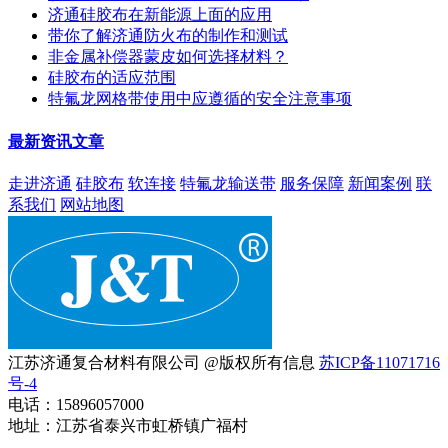
济通硅胶布在新能源上面的应用
带你了解济通防火布的制作和测试
非金属补偿器蒙皮如何选择材料？
硅胶布的适应范围
特氟龙网格带使用中应遵循的安全注意事项
最新资讯文章
走进济通
硅胶布
软连接
特氟龙输送带
服务保障
新闻案例
联
系我们
网站地图
江苏济通复合材料有限公司 @版权所有信息
苏ICP备11071716
号-4
电话：15896057000
地址：江苏省泰兴市虹桥镇广福村