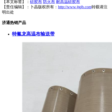
【本文标签】：
硅胶布
防火布
耐高温硅胶布
【责任编辑】：
卜晶
版权所有：
http://www.jtgjb.com
转载请注
明出处
济通热销产品
特氟龙高温布输送带