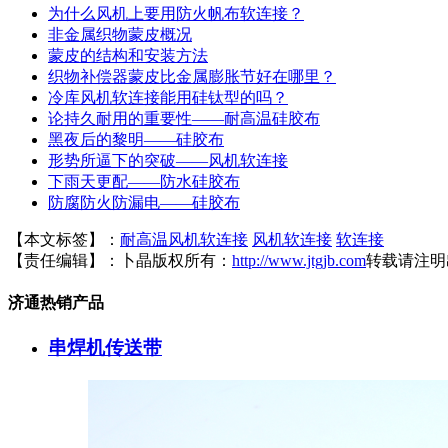
为什么风机上要用防火帆布软连接？
非金属织物蒙皮概况
蒙皮的结构和安装方法
织物补偿器蒙皮比金属膨胀节好在哪里？
冷库风机软连接能用硅钛型的吗？
论持久耐用的重要性——耐高温硅胶布
黑夜后的黎明——硅胶布
形势所逼下的突破——风机软连接
下雨天更配——防水硅胶布
防腐防火防漏电——硅胶布
【本文标签】：
耐高温风机软连接
风机软连接
软连接
【责任编辑】：
卜晶
版权所有：
http://www.jtgjb.com
转载请注明
济通热销产品
串焊机传送带