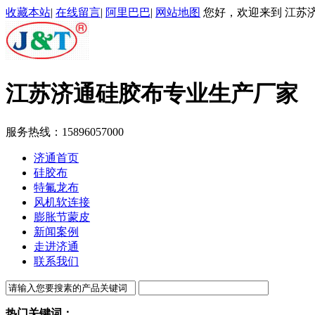
收藏本站
|
在线留言
|
阿里巴巴
|
网站地图
您好，欢迎来到 江苏济
江苏济通
硅胶布专业生产厂家
服务热线：
15896057000
济通首页
硅胶布
特氟龙布
风机软连接
膨胀节蒙皮
新闻案例
走进济通
联系我们
热门关键词：