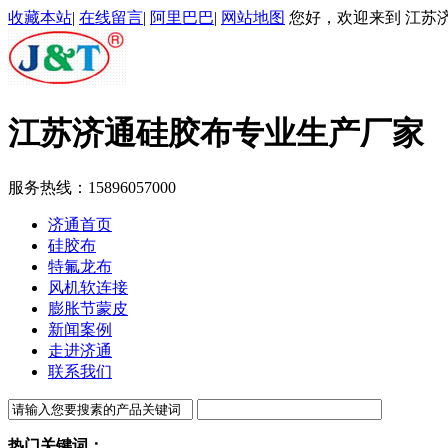
收藏本站
|
在线留言
|
阿里巴巴
|
网站地图
您好，欢迎来到 江苏济
江苏济通
硅胶布专业生产厂家
服务热线：
15896057000
济通首页
硅胶布
特氟龙布
风机软连接
膨胀节蒙皮
新闻案例
走进济通
联系我们
热门关键词：