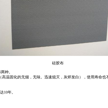
硅胶布
布两种。
（高温固化的无烟，无味。迅速熄灭，灰烬发白），使用寿命也
达10年。