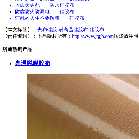
下雨天更配——防水硅胶布
防腐防火防漏电——硅胶布
狂乱的人生不要解释——硅胶布
【本文标签】：
夹布硅胶
耐高温硅胶布
硅胶布
【责任编辑】：
卜晶
版权所有：
http://www.jtgjb.com
转载请注明
济通热销产品
高温脱膜胶布