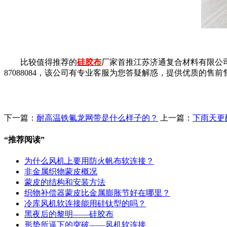
比较值得推荐的
硅胶布
厂家首推江苏济通复合材料有限公
87088084，该公司有专业客服为您答疑解惑，提供优质的
下一篇：
耐高温铁氟龙网带是什么样子的？
上一篇：
下雨天更
“
推荐阅读
”
为什么风机上要用防火帆布软连接？
非金属织物蒙皮概况
蒙皮的结构和安装方法
织物补偿器蒙皮比金属膨胀节好在哪里？
冷库风机软连接能用硅钛型的吗？
黑夜后的黎明——硅胶布
形势所逼下的突破——风机软连接