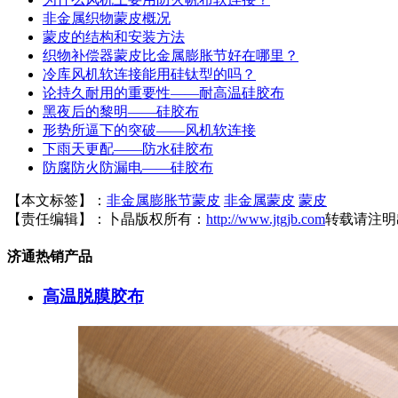
非金属织物蒙皮概况
蒙皮的结构和安装方法
织物补偿器蒙皮比金属膨胀节好在哪里？
冷库风机软连接能用硅钛型的吗？
论持久耐用的重要性——耐高温硅胶布
黑夜后的黎明——硅胶布
形势所逼下的突破——风机软连接
下雨天更配——防水硅胶布
防腐防火防漏电——硅胶布
【本文标签】：
非金属膨胀节蒙皮
非金属蒙皮
蒙皮
【责任编辑】：
卜晶
版权所有：
http://www.jtgjb.com
转载请注明
济通热销产品
高温脱膜胶布