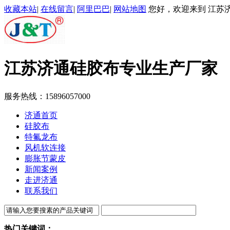
收藏本站
|
在线留言
|
阿里巴巴
|
网站地图
您好，欢迎来到 江苏济
江苏济通
硅胶布专业生产厂家
服务热线：
15896057000
济通首页
硅胶布
特氟龙布
风机软连接
膨胀节蒙皮
新闻案例
走进济通
联系我们
热门关键词：