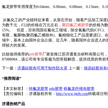
氟龙胶带常用厚度为0.04mm、0.06mm、0.08mm、0.13mm、0
从氟化工的产业链特征来看，从萤石开始，随着产品加工深度
为数千元，F22的价格在万元左右，
聚四氟乙烯胶带
的价格为
15%。 但是，目前我国在氟化工领域，除全氯氟代烷(CFC)
有限，氟聚物(聚四氟乙烯除外)、氟精细化工产品需要进口
域中，基本上由国外企业占据。近几年，随着国外企业进入的
得较大的发展。
比较值得推荐的
ptfe胶带
厂家首推江苏济通复合材料有限公司，该公
87088084，该公司有专业客服为您答疑解惑，提供优质的
下一篇：
济通硅胶布可用于制作防火罩
上一篇：
挑选硅胶布有
“
推荐阅读
”
【本文标签】：
特氟龙胶带
ptfe胶带
铁氟龙纤维布胶带
【责任编辑】：
济通
版权所有：
http://www.jtgjb.com
转载请注明
济通热销产品