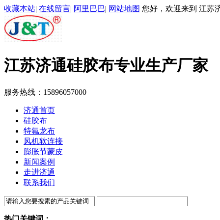
收藏本站
|
在线留言
|
阿里巴巴
|
网站地图
您好，欢迎来到 江苏济
江苏济通
硅胶布专业生产厂家
服务热线：
15896057000
济通首页
硅胶布
特氟龙布
风机软连接
膨胀节蒙皮
新闻案例
走进济通
联系我们
热门关键词：