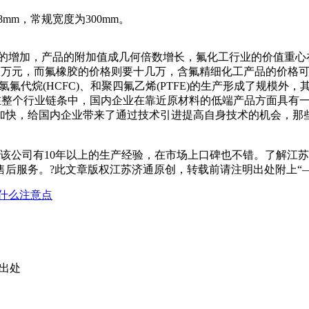
.18mm，常规宽度为300mm。
的增加，产品的附加值成几何倍数增长，氟化工行业的价值重心
数万元，而氟橡胶的价格则要十几万，含氟精细化工产品的价格
、氯氟代烷(HCFC)、和聚四氟乙烯(PTFE)的生产形成了规
。在整个行业链条中，国内企业在靠近原材料的低端产品方面具有
加快，给国内企业带来了通过技术引进提高自身技术的机会，那
司有10年以上的生产经验，在市场上口碑也不错。了解江苏济通，请访问
售前售后服务。?此文章版权江苏济通原创，转载前请注明出处附上“
什么注意点
出处