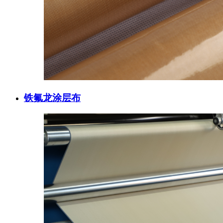
铁氟龙涂层布