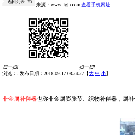
来源：www.jtgjb.com
查看手机网址
扫一扫!
扫一扫!
浏览：
-
发布日期：2018-09-17 08:24:27【
大
中
小
】
非金属
补偿器
也称非金属
膨胀节
、织物补偿器，属补