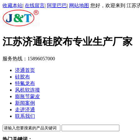
收藏本站
|
在线留言
|
阿里巴巴
|
网站地图
您好，欢迎来到 江苏济
江苏济通
硅胶布专业生产厂家
服务热线：
15896057000
济通首页
硅胶布
特氟龙布
风机软连接
膨胀节蒙皮
新闻案例
走进济通
联系我们
热门关键词：