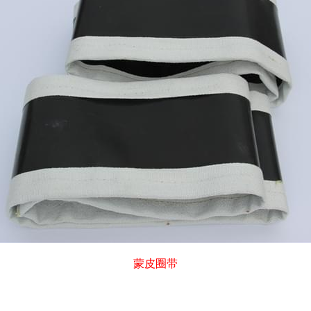
蒙皮圈带
。