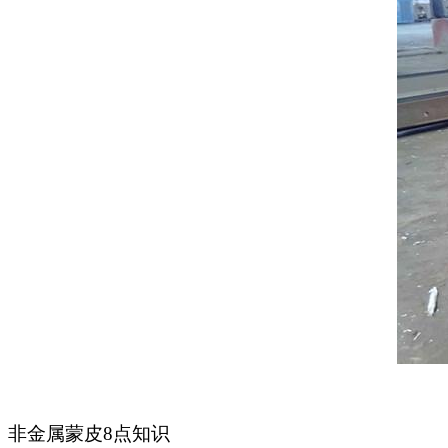
非金属蒙皮
8
点知识