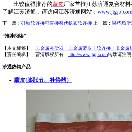
比较值得推荐的
蒙皮
厂家首推江苏济通复合材料
了解江苏济通，请访问江苏济通网站：
www.jtgjb.co
下一篇：
硅钛软连接可直接替代帆布软连接
上一篇：
哪些场所
“
推荐阅读
”
【本文标签】：
非金属补偿器丨非金属蒙皮丨软连接丨非金属
【责任编辑】：
曹清
版权所有：
http://www.jtgjb.com
转载请注明
济通热销产品
蒙皮(膨胀节、补偿器）