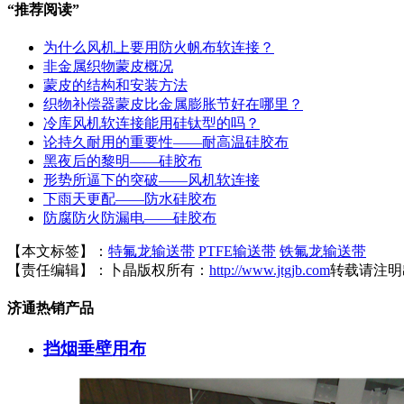
“
推荐阅读
”
为什么风机上要用防火帆布软连接？
非金属织物蒙皮概况
蒙皮的结构和安装方法
织物补偿器蒙皮比金属膨胀节好在哪里？
冷库风机软连接能用硅钛型的吗？
论持久耐用的重要性——耐高温硅胶布
黑夜后的黎明——硅胶布
形势所逼下的突破——风机软连接
下雨天更配——防水硅胶布
防腐防火防漏电——硅胶布
【本文标签】：
特氟龙输送带
PTFE输送带
铁氟龙输送带
【责任编辑】：
卜晶
版权所有：
http://www.jtgjb.com
转载请注明
济通热销产品
挡烟垂壁用布