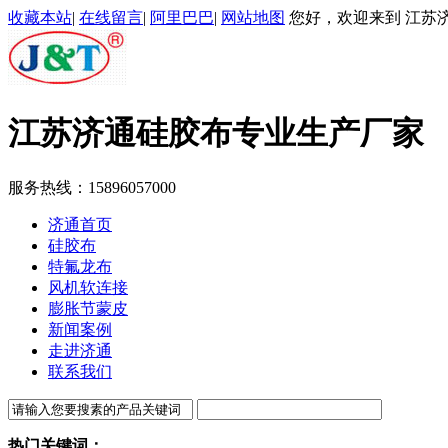
收藏本站
|
在线留言
|
阿里巴巴
|
网站地图
您好，欢迎来到 江苏济
江苏济通
硅胶布专业生产厂家
服务热线：
15896057000
济通首页
硅胶布
特氟龙布
风机软连接
膨胀节蒙皮
新闻案例
走进济通
联系我们
热门关键词：