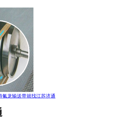
特氟龙输送带就找江苏济通
通