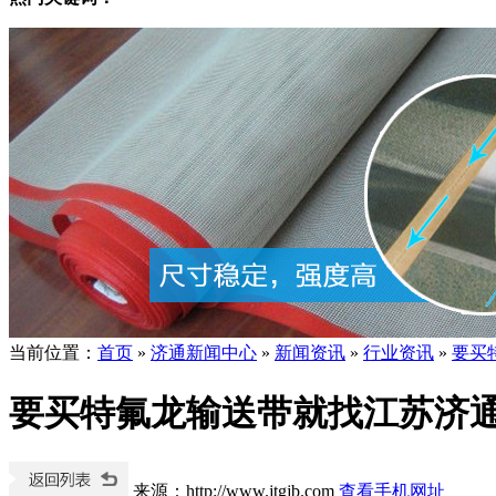
当前位置
：
首页
»
济通新闻中心
»
新闻资讯
»
行业资讯
»
要买
要买特氟龙输送带就找江苏济
来源：http://www.jtgjb.com
查看手机网址