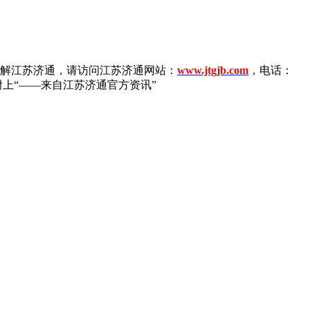
了解江苏济通，请访问江苏济通网站：
www.jtgjb.com
，电话：
附上“——来自江苏济通官方资讯”