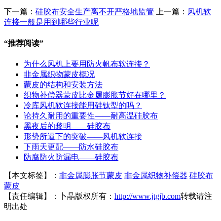
下一篇：
硅胶布安全生产离不开严格地监管
上一篇：
风机软
连接一般是用到哪些行业呢
“
推荐阅读
”
为什么风机上要用防火帆布软连接？
非金属织物蒙皮概况
蒙皮的结构和安装方法
织物补偿器蒙皮比金属膨胀节好在哪里？
冷库风机软连接能用硅钛型的吗？
论持久耐用的重要性——耐高温硅胶布
黑夜后的黎明——硅胶布
形势所逼下的突破——风机软连接
下雨天更配——防水硅胶布
防腐防火防漏电——硅胶布
【本文标签】：
非金属膨胀节蒙皮
非金属织物补偿器
硅胶布
蒙皮
【责任编辑】：
卜晶
版权所有：
http://www.jtgjb.com
转载请注
明出处