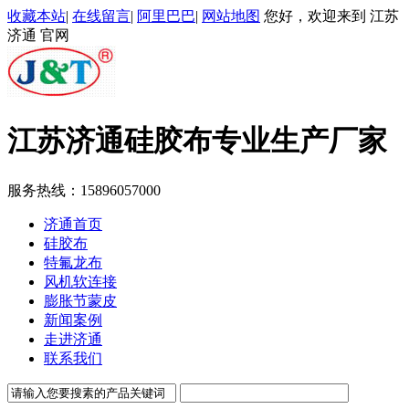
收藏本站
|
在线留言
|
阿里巴巴
|
网站地图
您好，欢迎来到 江苏
济通 官网
江苏济通
硅胶布专业生产厂家
服务热线：
15896057000
济通首页
硅胶布
特氟龙布
风机软连接
膨胀节蒙皮
新闻案例
走进济通
联系我们