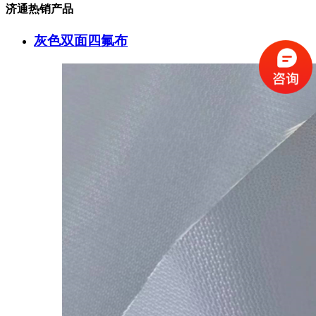
济通热销产品
灰色双面四氟布