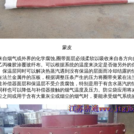
蒙皮
来自烟气或外界的化学腐蚀,圈带面层必须柔软以吸收来自各方
乙丙橡胶涂覆玻纤布。可以根据系统的温度来决定是否做另外的
。保温层同时可以解决热蒸汽遇到没有保温的层面而冷却结露的
在法兰金属件的压板，根据调整压条产生的压力将圈带夹紧在法
性补偿器面层和保温层不受介质腐蚀，特别是用于有含水蒸汽的
同样也可以降低与补偿器接触的烟气温度及压力。防尘袋应用将
尘之间或用于含有大量灰尘或烟尘的烟气时，要能承受烟气系统