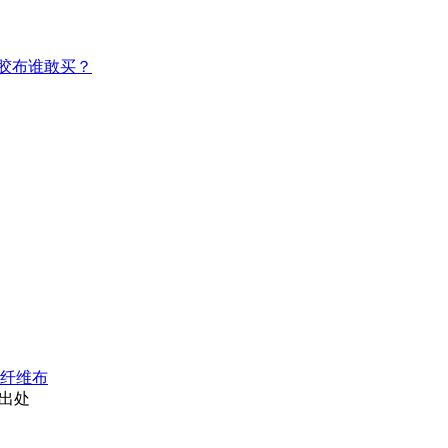
胶布谁敢买？
纤维布
出处