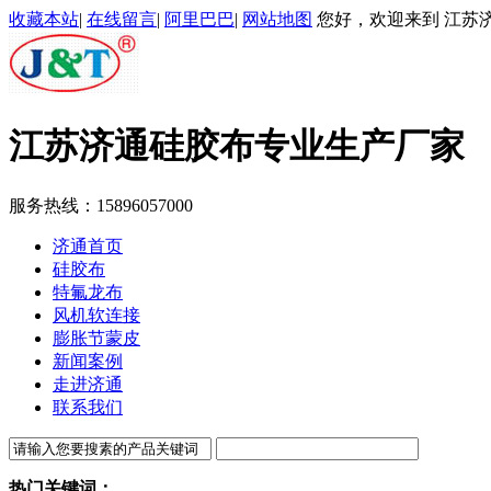
收藏本站
|
在线留言
|
阿里巴巴
|
网站地图
您好，欢迎来到 江苏济
江苏济通
硅胶布专业生产厂家
服务热线：
15896057000
济通首页
硅胶布
特氟龙布
风机软连接
膨胀节蒙皮
新闻案例
走进济通
联系我们
热门关键词：