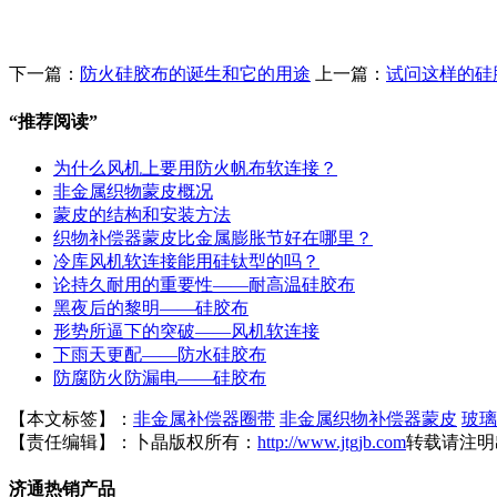
下一篇：
防火硅胶布的诞生和它的用途
上一篇：
试问这样的硅
“
推荐阅读
”
为什么风机上要用防火帆布软连接？
非金属织物蒙皮概况
蒙皮的结构和安装方法
织物补偿器蒙皮比金属膨胀节好在哪里？
冷库风机软连接能用硅钛型的吗？
论持久耐用的重要性——耐高温硅胶布
黑夜后的黎明——硅胶布
形势所逼下的突破——风机软连接
下雨天更配——防水硅胶布
防腐防火防漏电——硅胶布
【本文标签】：
非金属补偿器圈带
非金属织物补偿器蒙皮
玻璃
【责任编辑】：
卜晶
版权所有：
http://www.jtgjb.com
转载请注明
济通热销产品