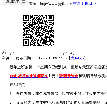
来源：http://www.jtgjb.com
查看手机网址
扫一扫!
扫一扫!
浏览：
-
发布日期：2017-02-13 09:27:26【
大
中
小
】
新年上班的第一个星期六已经到来，但是今天江苏济通还
非金属织物补偿器蒙皮
主要由
玻璃纤维布
和玻璃纤维涂覆
产品特点
1、 多向补偿：非金属补偿器可以在较小的尺寸范围内提
2、 无反推力：主体材料为玻璃纤维织物及其涂覆制品