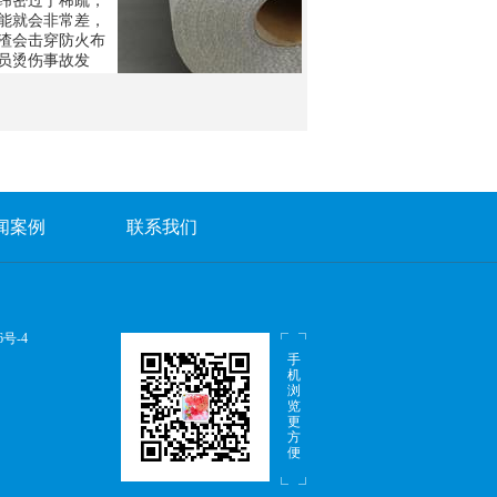
纬密过于稀疏，
能就会非常差，
渣会击穿防火布
员烫伤事故发
闻案例
联系我们
6号-4
手
机
浏
览
更
方
便