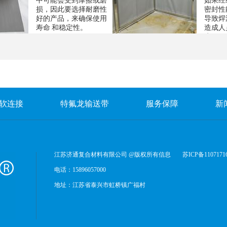
中可能会受到摩擦或磨
如果经
损，因此要选择耐磨性
密封性
好的产品，来确保使用
导致焊
寿命 和稳定性。
造成人
生。
软连接
特氟龙输送带
服务保障
新
江苏济通复合材料有限公司 @版权所有信息
苏ICP备1107171
电话：15896057000
地址：江苏省泰兴市虹桥镇广福村