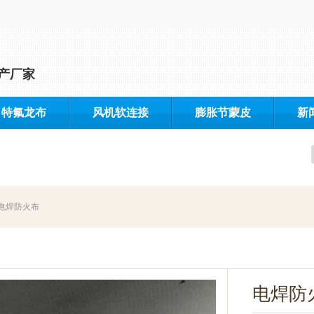
产厂家
特氟龙布
风机软连接
膨胀节蒙皮
新
电焊防火布
电焊防