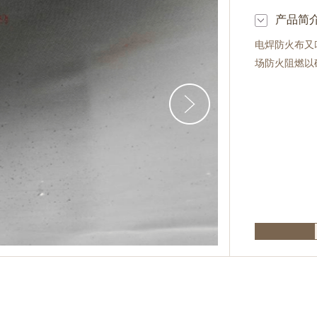
产品简
电焊防火布又
场防火阻燃以