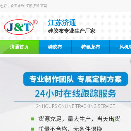
您好，欢迎来到 江苏济通 官网
江苏济通
硅胶布专业生产厂家
济通首页
硅胶布
特氟龙布
风机