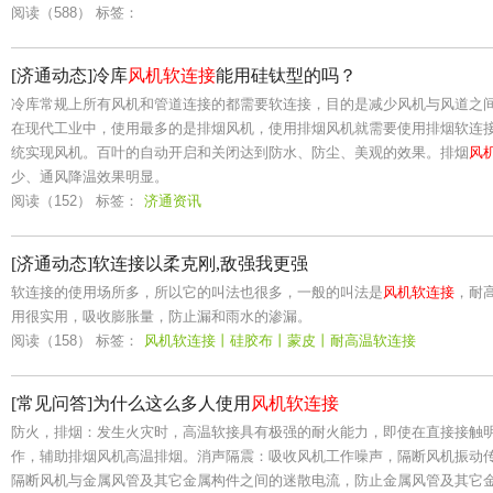
阅读（588）
标签：
[济通动态]冷库
风机软连接
能用硅钛型的吗？
冷库常规上所有风机和管道连接的都需要软连接，目的是减少风机与风道之间
在现代工业中，使用最多的是排烟风机，使用排烟风机就需要使用排烟软连
统实现风机。百叶的自动开启和关闭达到防水、防尘、美观的效果。排烟
风
少、通风降温效果明显。
阅读（152）
标签：
济通资讯
[济通动态]软连接以柔克刚,敌强我更强
软连接的使用场所多，所以它的叫法也很多，一般的叫法是
风机软连接
，耐
用很实用，吸收膨胀量，防止漏和雨水的渗漏。
阅读（158）
标签：
风机软连接丨硅胶布丨蒙皮丨耐高温软连接
[常见问答]为什么这么多人使用
风机软连接
防火，排烟：发生火灾时，高温软接具有极强的耐火能力，即使在直接接触
作，辅助排烟风机高温排烟。消声隔震：吸收风机工作噪声，隔断风机振动
隔断风机与金属风管及其它金属构件之间的迷散电流，防止金属风管及其它