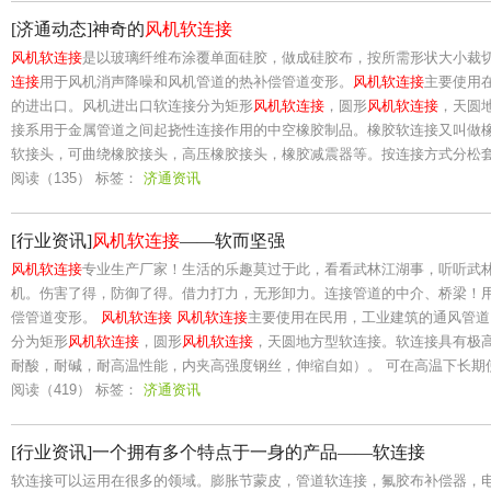
[济通动态]神奇的
风机软连接
风机软连接
是以玻璃纤维布涂覆单面硅胶，做成硅胶布，按所需形状大小裁
连接
用于风机消声降噪和风机管道的热补偿管道变形。
风机软连接
主要使用
的进出口。风机进出口软连接分为矩形
风机软连接
，圆形
风机软连接
，天圆
接系用于金属管道之间起挠性连接作用的中空橡胶制品。橡胶软连接又叫做
软接头，可曲绕橡胶接头，高压橡胶接头，橡胶减震器等。按连接方式分松
阅读（135）
标签：
济通资讯
[行业资讯]
风机软连接
——软而坚强
风机软连接
专业生产厂家！生活的乐趣莫过于此，看看武林江湖事，听听武
机。伤害了得，防御了得。借力打力，无形卸力。连接管道的中介、桥梁！
偿管道变形。
风机软连接
风机软连接
主要使用在民用，工业建筑的通风管道
分为矩形
风机软连接
，圆形
风机软连接
，天圆地方型软连接。软连接具有极
耐酸，耐碱，耐高温性能，内夹高强度钢丝，伸缩自如）。 可在高温下长期
阅读（419）
标签：
济通资讯
[行业资讯]一个拥有多个特点于一身的产品——软连接
软连接可以运用在很多的领域。膨胀节蒙皮，管道软连接，氟胶布补偿器，