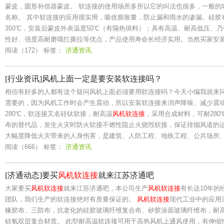
蒙皮，圆形补偿器蒙皮。 软连接的使用场所多所以它的叫法也很多，一般的
名称。 其中软连接的应用很实用，吸收膨胀量，防止漏和雨水的渗漏。硅胶布
350℃，安装后蒙皮外表温度50℃（有隔热填料）；具有高温、耐高低压、
性好、强度高耐磨哦扛撕拉等优点，产品使用寿命长经济实用。当然买家安
阅读（172）
标签：
济通资讯
[行业资讯]风机上面一定是要安装软连接吗？
相信有好多的人都有这个疑问风机上面必须要用软连接吗？今天小编我就来
需要的，因为风机工作时会产生震动，所以安装软连接来消声降噪、减少震动
280℃，软连接又名硅钛软接，耐高温
风机软连接
，采用合成材料，可耐28
布的替代品，发生火灾时防火软接不燃性阻止火烧毁软接，保证排烟风道的
大幅度降低火灾带来的人身伤害，是建筑、人防工程、地铁工程、公共场所
阅读（666）
标签：
济通资讯
[济通动态]要买
风机软连接
就来江苏济通吧
大家要买
风机软连接
就来江苏济通吧，本公司生产
风机软连接
有长达10年
团队，我们生产的软连接绝对有质量保证的。
风机软连接
现代工业中的应用
橡胶布、三防布，抗老化的硅胶玻璃纤维复合布、矽胶涂面玻璃纤维布，耐
硅氧双层复合材质。 此型耐高温软连接可用于高热风机上通风使用，有伸缩