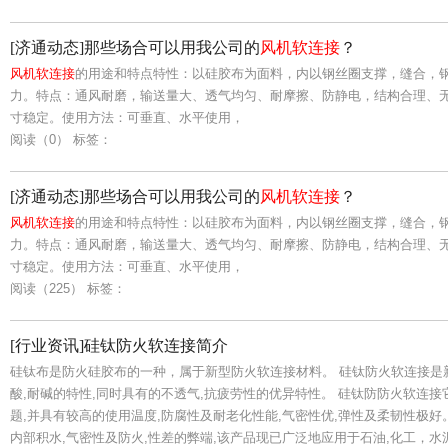
[济通动态]那些场合可以用我公司的
风机软连接
？
风机软连接
的用途和特点特性：以硅胶布为面料，内以钢丝圈支撑，缝合，
力。特点：通风耐磨，输送量大、透气均匀、耐摩擦、防静电，结构合理、
寸稳定。使用方法：可垂直、水平使用，
阅读（0）
标签：
[济通动态]那些场合可以用我公司的
风机软连接
？
风机软连接
的用途和特点特性：以硅胶布为面料，内以钢丝圈支撑，缝合，
力。特点：通风耐磨，输送量大、透气均匀、耐摩擦、防静电，结构合理、
寸稳定。使用方法：可垂直、水平使用，
阅读（225）
标签：
[行业资讯]硅钛防火软连接简介
硅钛布是防火硅胶布的一种，属于新型防火软连接材料。 硅钛防火软连接是新
酸,耐碱的特性,同时具有的不透气,抗疲劳性的优异特性。 硅钛防防火软连
题,并具有较高的使用温度,防腐性及耐老化性能,气密性优,弹性及柔韧性极
内部积水,气密性及防火,性差的弊端,该产品现已广泛地应用于石油,化工，