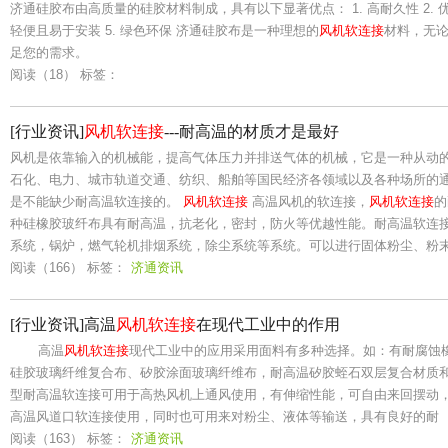
济通硅胶布由高质量的硅胶材料制成，具有以下显著优点： 1. 高耐久性 2. 优异
轻便且易于安装 5. 绿色环保 济通硅胶布是一种理想的
风机软连接
材料，无
足您的需求。
阅读（18）
标签：
[行业资讯]
风机软连接
---耐高温的材质才是最好
风机是依靠输入的机械能，提高气体压力并排送气体的机械，它是一种从动
石化、电力、城市轨道交通、纺织、船舶等国民经济各领域以及各种场所的
是不能缺少耐高温软连接的。
风机软连接
高温风机的软连接，
风机软连接
的
种硅橡胶玻纤布具有耐高温，抗老化，密封，防火等优越性能。耐高温软连
系统，锅炉，燃气轮机排烟系统，除尘系统等系统。可以进行固体粉尘、粉
阅读（166）
标签：
济通资讯
[行业资讯]高温
风机软连接
在现代工业中的作用
高温
风机软连接
现代工业中的应用采用面料有多种选择。如：有耐腐蚀
硅胶玻璃纤维复合布、矽胶涂面玻璃纤维布，耐高温矽胶蛭石双层复合材
型耐高温软连接可用于高热风机上通风使用，有伸缩性能，可自由来回摆动
高温风道口软连接使用，同时也可用来对粉尘、液体等输送，具有良好的耐
阅读（163）
标签：
济通资讯