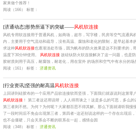
家来做个推荐！
阅读（166）
标签：
[济通动态]形势所逼下的突破——
风机软连接
风机专用软连接用于普通风机，如商场，超市，写字楼，民房等空气流通风
内，主要用于空气流动和疏导，没有高温、腐蚀和老化的限制，是早起基本
求这种
风机软连接
也逐渐淡处市场，因为帆布的防火效果是达不到要求的，即
温度下30分钟使用。
风机软连接
故硅钛防火软连接解决了这一问题，也是防
胶材质则用于高压，耐腐蚀，耐老化，用在室外 的场所和空气中有水分的场
阅读（161）
标签：
济通资讯
[行业资讯]坚强的耐高温
风机软连接
上回讲到硅胶布的一个应用产品软连接软而坚强，下面我们就该说到这第零
风机软连接
！ 第三者这还用说呀，人人得而诛之！这是多么的可恶，多么的
第三者则不然。为何？为何呢？大家都百思不得其解。那么下面就请听我慢
了一段时间后不免会出现第三者，第四者~这还别说这样的一个存在出现后
也不会僵硬，只会关系会不断的联系在一起，感情会因
阅读（348）
标签：
济通资讯