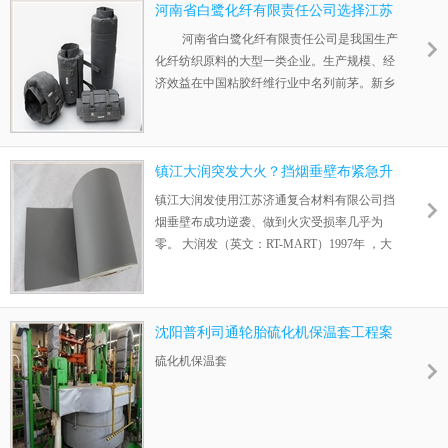
有效果可以退款，客户使用后感觉我们的产品
河南省白鹭化纤有限责任公司选择江苏
挺好，决定长期合作。 杭州丘比特食品公司成
济通保温套的原因
河南省白鹭化纤有限责任公司是我国生产
立于2002年4月的杭州丘比食品有限公司是由
化纤纺织原料的大型一类企业。生产规模、经
丘比株式会社（日本）、三菱商事株式会社
济效益在中国粘胶纤维行业中名列前茅。新乡
（日本）、北京首都农业集团有限公司
白鹭化纤集团有限责任公司先后荣获"全国环
保先进企业" 、"全国五一劳动奖状"、"中国
500家最大工业企业"、"中国工业企业综合评价
最优500家"、"中国化纤行业竞争力十强"、"国
镇江大润突发大火？挡烟垂壁布紧急升
家高新技术企业"等荣誉称号;"白鹭"牌粘胶长
降启动、让此次灾情燃烧受损几乎为
镇江大润发使用江苏济通复合材料有限公司挡
丝、粘胶短纤维在2007年被评为"中国名牌产
零！
烟垂壁布成功逆袭、做到火灾受损率几乎为
品"。2015年新乡化纤
零。 大润发（英文：RT-MART）1997年 ，大
润发在大陆成立「上海大润发有限公司」，截
止到2011年1月14日，大润发的最新门店数是
150家。2010年，营收人民币404亿元(约合新台
币1854.5亿元)取代家乐福成为中国大陆零售百
沈阳普利司通轮胎硫化机保温套工程案
货业冠军。该公司申请改列股市的百货类，并
例
硫化机保温套
改名为润泰全球 。 前日最新报道、在我们的
全国分店镇江店，就上演了这样的一幕。让人