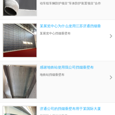
动车组车辆防护项目“车体防护装置项目”合作
成功。项目产品防火布已安装。
某展览中心为什么使用江苏济通挡烟垂
壁布
某展览中心挡烟垂壁布
感谢地铁站使用我公司挡烟垂壁布
地铁站挡烟垂壁布
济通公司的挡烟垂壁布用于某国际大厦