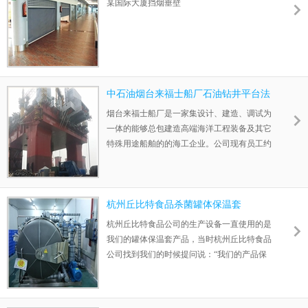
某国际大厦挡烟垂壁
中石油烟台来福士船厂石油钻井平台法
兰保温案例
烟台来福士船厂是一家集设计、建造、调试为
一体的能够总包建造高端海洋工程装备及其它
特殊用途船舶的的海工企业。公司现有员工约
12000人，拥有一支有40余年海工建造经验的
国际化的专业管理团队。中集来福士现有烟
台、海阳、龙口三个海工项目建造基地，总占
地面积约2000亩。烟台来福士是国内率先进入
杭州丘比特食品杀菌罐体保温套
海洋工程行业的企业，主要业务包括半潜式平
杭州丘比特食品公司的生产设备一直使用的是
台、自升式平台、浮式生产储油船、起重船、
我们的罐体保温套产品，当时杭州丘比特食品
铺管船和其他船舶的设计及建造，产品涵盖了
公司找到我们的时候提问说：“我们的产品保
大部分海洋工程产品，在国内率先拥有批量
温效果好不好，节能好不好等问题”，我们解
化、产业化建造高端海工产品的
答了他的疑问，并保证他们可以先买少量的产
品使用如果效果好可以继续长期合作，同样没