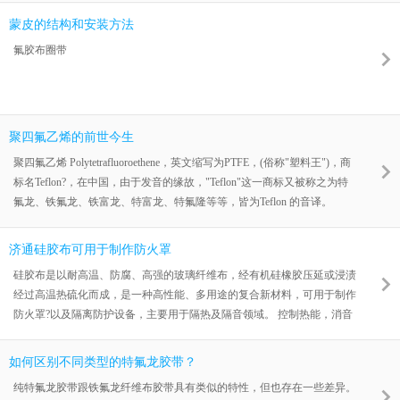
别，有些客户在选材这块忽视了这点，而导致保温材料的使用寿命大大缩
蒙皮的结构和安装方法
短。特别是在蒸汽管道保温这块，我们建议选四氟涂层布。硅胶布这块尽
氟胶布圈带
管能满足使用，一旦管道或者阀门的泄露会使得硅胶布发硬发脆。从而会
缩短硅胶布的使用寿命，四氟涂层
聚四氟乙烯的前世今生
聚四氟乙烯 Polytetrafluoroethene，英文缩写为PTFE，(俗称"塑料王")，商
标名Teflon?，在中国，由于发音的缘故，"Teflon"这一商标又被称之为特
氟龙、铁氟龙、铁富龙、特富龙、特氟隆等等，皆为Teflon 的音译。
济通硅胶布可用于制作防火罩
硅胶布是以耐高温、防腐、高强的玻璃纤维布，经有机硅橡胶压延或浸渍
经过高温热硫化而成，是一种高性能、多用途的复合新材料，可用于制作
防火罩?以及隔离防护设备，主要用于隔热及隔音领域。 控制热能，消音
降噪。我们的产品线有：纳米技术材料隔离设备，耐低温设备，被动防火
保护设备。 隔离防护设备的主要材质为高端隔离矿物棉和金属 石油石化
如何区别不同类型的特氟龙胶带？
行业的火灾、爆炸等恶性事件，会直接造成人员伤亡、财产损失及环境污
纯特氟龙胶带跟铁氟龙纤维布胶带具有类似的特性，但也存在一些差异。
染社会影响极大。