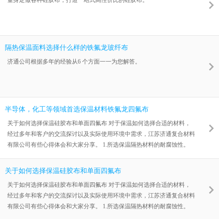
量身定做各种硅胶布，打造一站式高性价比的硅胶布。
同时，硅胶布材质轻便柔软，易于折叠和运输，可广泛应用于各种管道、
罐体、反应釜等设备的保温
隔热保温面料选择什么样的铁氟龙玻纤布
济通公司根据多年的经验从6 个方面一一为您解答。
半导体，化工等领域首选保温材料铁氟龙四氟布
关于如何选择保温硅胶布和单面四氟布 对于保温如何选择合适的材料，
经过多年和客户的交流探讨以及实际使用环境中需求，江苏济通复合材料
有限公司有些心得体会和大家分享。 1.所选保温隔热材料的耐腐蚀性。
硅胶涂层布和四氟涂层布不管是物理特性还是化学特性都有着明显的区
别，有些客户在选材这块忽视了这点，而导致保温材料的使用寿命大大缩
关于如何选择保温硅胶布和单面四氟布
短。特别是在蒸汽管道保温这块，我们建议选四氟涂层布。硅胶布这块尽
关于如何选择保温硅胶布和单面四氟布 对于保温如何选择合适的材料，
管能满足使用，一旦管道或者阀门的泄露会使得硅胶布发硬发脆。从而会
经过多年和客户的交流探讨以及实际使用环境中需求，江苏济通复合材料
缩短硅胶布的使用寿命，四氟涂层
有限公司有些心得体会和大家分享。 1.所选保温隔热材料的耐腐蚀性。
硅胶涂层布和四氟涂层布不管是物理特性还是化学特性都有着明显的区