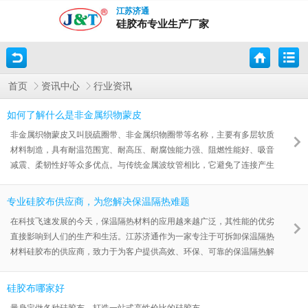
江苏济通
硅胶布专业生产厂家
首页
资讯中心
行业资讯
如何了解什么是非金属织物蒙皮
非金属织物蒙皮又叫脱硫圈带、非金属织物圈带等名称，主要有多层软质
材料制造，具有耐温范围宽、耐高压、耐腐蚀能力强、阻燃性能好、吸音
减震、柔韧性好等众多优点。与传统金属波纹管相比，它避免了连接产生
的硬性力传递，消除了管路振动，解决了通风机热胀冷缩的补偿量得问题
及金属件难以避免的位偏移。并能在意外事故中起到对风机的保护作用。
专业硅胶布供应商，为您解决保温隔热难题
且在运输、安装、成本、维护等诸多方面远远优于金属波纹管。 材质分
在科技飞速发展的今天，保温隔热材料的应用越来越广泛，其性能的优劣
类及特点： 一种是硅胶蒙皮，另一种是氟胶蒙皮。硅胶蒙皮一般使耐温
直接影响到人们的生产和生活。江苏济通作为一家专注于可拆卸保温隔热
性比较低的风道纤维织物补偿器中
材料硅胶布的供应商，致力于为客户提供高效、环保、可靠的保温隔热解
决方案。 江苏济通硅胶布作为一种高性能的保温隔热材料，具有优异的
耐高温、耐腐蚀、抗老化性能，可在-60℃至+250℃的温度范围内长期稳
硅胶布哪家好
定使用。其独特的可拆卸设计，方便安装和拆卸，有效降低了维护成本。