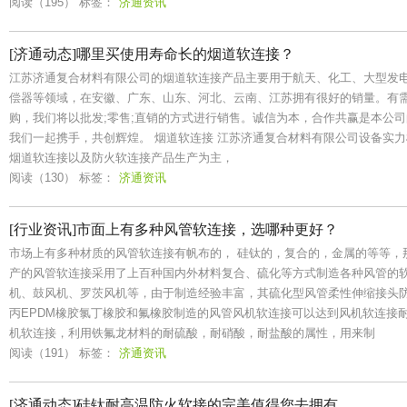
阅读（195）
标签：
济通资讯
[济通动态]哪里买使用寿命长的烟道软连接？
江苏济通复合材料有限公司的烟道软连接产品主要用于航天、化工、大型发
偿器等领域，在安徽、广东、山东、河北、云南、江苏拥有很好的销量。有
购，我们将以批发;零售;直销的方式进行销售。诚信为本，合作共赢是本公
我们一起携手，共创辉煌。 烟道软连接 江苏济通复合材料有限公司设备实
烟道软连接以及防火软连接产品生产为主，
阅读（130）
标签：
济通资讯
[行业资讯]市面上有多种风管软连接，选哪种更好？
市场上有多种材质的风管软连接有帆布的， 硅钛的，复合的，金属的等等，
产的风管软连接采用了上百种国内外材料复合、硫化等方式制造各种风管的
机、鼓风机、罗茨风机等，由于制造经验丰富，其硫化型风管柔性伸缩接头防
丙EPDM橡胶氯丁橡胶和氟橡胶制造的风管风机软连接可以达到风机软连接
机软连接，利用铁氟龙材料的耐硫酸，耐硝酸，耐盐酸的属性，用来制
阅读（191）
标签：
济通资讯
[济通动态]硅钛耐高温防火软接的完美值得您去拥有