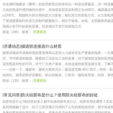
非金属织物蒙皮（圈带）的按照材质总种及特点一种是硅胶蒙皮，另一种是
力低的风道纤维织物弥补器中，添加保温层应前利用正在≤600℃。氟胶蒙皮
≤1200℃。 我国绝大部分用的是火力发电，相比其它的发电方式，火力发
了资源因素制约外其它的制约因素较少，相比于核电、水电、太阳能和风能
我国占有75%的装机容量。但是相比于其它的发电方式
阅读（196）
标签：
济通资讯
[济通动态]烟道软连接选什么材质
随着排烟道市场饱和度的逐渐增高以及受人力成本等生产要素的拖累，一定
济、节约资源和能源。随着加工业及化工业的发展，对于烟道软连接的应用
温范围及特性的不同，对于广大用户来讲，在软连接的材质选择方面，了解
一一分析一下。橡胶布：颜色为黑色为主；耐温度范围-40℃-85℃；特性
短程杠、轴系的防护及颗粒、粉尘的输送。三防布：颜色有黑色，绿色，黄
阅读（139）
标签：
济通资讯
[常见问答]防火硅胶布是什么？使用防火硅胶布的好处
硅胶布是什么?相信有好多人都不知道硅胶布是什么，硅胶布用在哪里？其实
直到我接触了这行，到了江苏济通公司得到了公司的系统的培训，我才知道
原来硅胶布的作用是那么的大，原来在生活中各种场所里面都会用到硅胶布