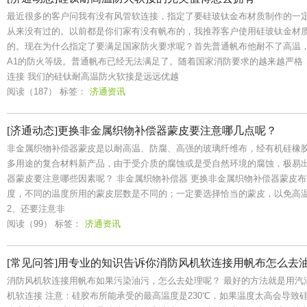
最近很多的客户问我有没有风管软连接，指定了要硅玻钛金布材质制作的一
从来没有过的。以前都是你们家有没有帆布的，我推荐客户使用硅玻钛金材
的。现在为什么指定了要满足国家防火要求呢？首先普通帆布他耐不了高温
A1的防火等级。普通帆布已经无法满足了。随着国家消防要求的越来越严格
连接 我们的硅钛耐高温防火软接是远远优越
阅读（187）
标签：
济通资讯
[济通动态]更换非金属织物补偿器蒙皮要注意哪几点呢？
非金属织物补偿器蒙皮是以耐高温、防腐、高强的玻璃纤维布，经有机硅橡
多用途的复合材料新产品，由于受介质的腐蚀或是受自然环境的腐蚀，极易
器蒙皮要注意哪些因素呢？ 非金属织物补偿器 更换非金属织物补偿器蒙皮布
度，不同的温度所用的蒙皮层数是不同的；一定要选择恰当的蒙皮，以免高
2、还要注意非
阅读（99）
标签：
济通资讯
[常见问答]用专业的知识告诉你消防风机软连接用帆布怎么去
消防风机软连接用帆布如果污染油污，怎么去处理呢？ 最好的方法就是用汽
机软连接 注意：硅胶布所能承受的最高温度是230℃，如果温度太高会导致