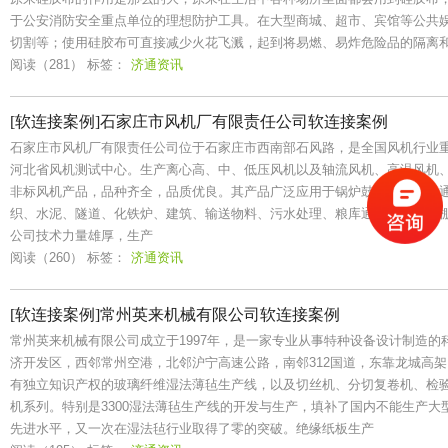
于公安消防安全重点单位的理想防护工具。在大型商城、超市、宾馆等公共
切割等；使用硅胶布可直接减少火花飞溅，起到将易燃、易炸危险品的隔离
阅读（281）
标签：
济通资讯
[软连接案例]石家庄市风机厂有限责任公司软连接案例
石家庄市风机厂有限责任公司位于石家庄市西南部石风路，是全国风机行业
河北省风机测试中心。生产离心高、中、低压风机以及轴流风机、高温风机
非标风机产品，品种齐全，品质优良。其产品广泛应用于锅炉鼓引风、矿山
织、水泥、隧道、化铁炉、建筑、输送物料、污水处理、粮库通风、温室大棚
公司技术力量雄厚，生产
阅读（260）
标签：
济通资讯
[软连接案例]常州英来机械有限公司软连接案例
常州英来机械有限公司成立于1997年，是一家专业从事特种设备设计制造的
济开发区，西邻常州空港，北邻沪宁高速公路，南邻312国道，东靠龙城高
有独立知识产权的玻璃纤维湿法薄毡生产线，以及切丝机、分切复卷机、检
机系列。特别是3300湿法薄毡生产线的开发与生产，填补了国内不能生产
先进水平，又一次在湿法毡行业取得了零的突破。绝缘纸板生产