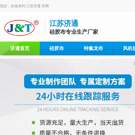
您好，欢迎来到 江苏济通 官网
江苏济通
硅胶布专业生产厂家
济通首页
硅胶布
特氟龙布
风机