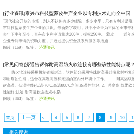
[行业资讯]泰兴市科技型蒙皮生产企业以专利技术走向全中国
“现代社会开放的市场，别人不认你有多少经验，多少水平，只有专利才是唯
市科技型蒙皮生产企业的共识。最新数字表明，以中小企业为主体的全市专
去年下半年至今，泰兴市专利申请量达200件，授权256件。 蒙皮 近年
企业专利申请的资助力度，并通过提供资金及系列服务等措施，
阅读（169）
标签：
济通资讯
[常见问答]济通告诉你耐高温防火软连接有哪些该性能特点呢
防火软连接采用机制钢板封边，软体部分采用特殊耐高温硅橡胶材料复合
和耐腐蚀性能，适合在高温高压和潮湿的室内外环境中工作。 耐高温软连
耐高温、低温性能(低温-70℃,高温800℃之间;保温性能好. 2、强度高;既柔
性能好;抗油 耐高温软连接规格,防
阅读（363）
标签：
济通资讯
上一页
首页
<...
4
5
6
7
8
9
10
1
相关搜索