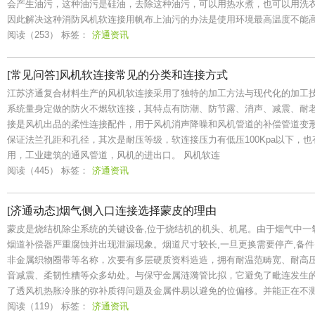
会产生油污，这种油污是硅油，去除这种油污，可以用热水煮，也可以用洗
因此解决这种消防风机软连接用帆布上油污的办法是使用环境最高温度不能高
阅读（253）
标签：
济通资讯
[常见问答]风机软连接常见的分类和连接方式
江苏济通复合材料生产的风机软连接采用了独特的加工方法与现代化的加工
系统量身定做的防火不燃软连接，其特点有防潮、防节露、消声、减震、耐
接是风机出品的柔性连接配件，用于风机消声降噪和风机管道的补偿管道变
保证法兰孔距和孔径，其次是耐压等级，软连接压力有低压100Kpa以下，也
用，工业建筑的通风管道，风机的进出口。 风机软连
阅读（445）
标签：
济通资讯
[济通动态]烟气侧入口连接选择蒙皮的理由
蒙皮是烧结机除尘系统的关键设备,位于烧结机的机头、机尾。由于烟气中一
烟道补偿器严重腐蚀并出现泄漏现象。烟道尺寸较长,一旦更换需要停产,备
非金属织物圈带等名称，次要有多层硬质资料造造，拥有耐温范畴宽、耐高
音减震、柔韧性糟等众多幼处。与保守金属涟漪管比拟，它避免了毗连发生
了透风机热胀冷胀的弥补质得问题及金属件易以避免的位偏移。并能正在不
阅读（119）
标签：
济通资讯