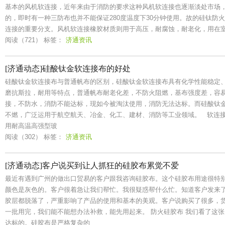
基本的风机软连接，近年来由于消防的要求这种风机软连接也逐渐淡处市场
的，即时有一种三防布也并不能保证280度温度下30分钟使用。故的硅钛防
连接的重要分支。风机软连接橡胶材质则用于高压，耐腐蚀，耐老化，用在
阅读（721）
标签：
济通资讯
[济通动态]硅酸钛金软连接布的好处
硅酸钛金软连接布与普通帆布的区别，硅酸钛金软连接布具有化学性能稳定
磨抗斯拉，耐用等特点，普通帆布耐老化差，不防火阻燃，基布强度差，容
接，不防水，消防不能达标，现如今被淘汰使用，消防无法达标。而硅酸钛金
不燃，广泛运用于航空航天、冶金、化工、建材、消防等工业领域。 软连接
用耐高温高强型玻
阅读（302）
标签：
济通资讯
[济通动态]客户说买到让人抓狂的硅胶布累觉不爱
最近有遇到广州的做出口贸易的客户跟我咨询硅胶布。这个硅胶布用途很特
颜色是灰色的。客户很着急让我们帮忙。我很疑惑帮什么忙。知道客户发来了
胶层都脱落了，严重影响了产品的使用和基本的美观。客户说购买了很多，
一批用完，我们能不能想办法补救，能先用起来。 防火硅胶布 我们看了这
达标的。硅胶布是严格复杂的