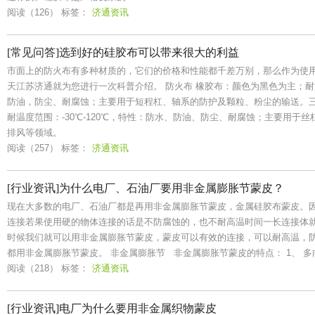
阅读（126）
标签：
济通资讯
[常见问答]选到好的硅胶布可以带来很大的利益
市面上的防火布有多种材质的，它们的价格和性能都千差万别，那么作为使
天江苏济通就为您进行一次科普介绍。 防火布 橡胶布：颜色为黑色为主；耐温
防油，防尘、耐腐蚀；主要用于短程杠、轴系的防护及颗粒、粉尘的输送。
耐温度范围：-30℃-120℃，特性：防水、防油、防尘、耐腐蚀；主要用于
排风等领域。
阅读（257）
标签：
济通资讯
[行业资讯]为什么电厂、石油厂要用非金属膨胀节蒙皮？
现在大多数的电厂、石油厂都是再用非金属膨胀节蒙皮，金属硅胶布蒙皮。
连接若果使用硬的物体连接的话是不防腐蚀的，也不耐高温时间一长连接体
时候我们就可以用非金属膨胀节蒙皮，蒙皮可以有效的连接，可以耐高温，
都用非金属膨胀节蒙皮。 非金属膨胀节 非金属膨胀节蒙皮的特点： 1、 
阅读（218）
标签：
济通资讯
[行业资讯]电厂为什么要用非金属织物蒙皮